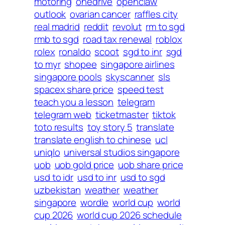
motoring
onedrive
openclaw
outlook
ovarian cancer
raffles city
real madrid
reddit
revolut
rm to sgd
rmb to sgd
road tax renewal
roblox
rolex
ronaldo
scoot
sgd to inr
sgd
to myr
shopee
singapore airlines
singapore pools
skyscanner
sls
spacex share price
speed test
teach you a lesson
telegram
telegram web
ticketmaster
tiktok
toto results
toy story 5
translate
translate english to chinese
ucl
uniqlo
universal studios singapore
uob
uob gold price
uob share price
usd to idr
usd to inr
usd to sgd
uzbekistan
weather
weather
singapore
wordle
world cup
world
cup 2026
world cup 2026 schedule