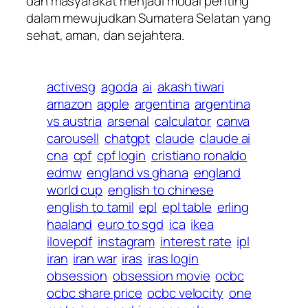
dan masyarakat menjadi modal penting
dalam mewujudkan Sumatera Selatan yang
sehat, aman, dan sejahtera.
activesg
agoda
ai
akash tiwari
amazon
apple
argentina
argentina
vs austria
arsenal
calculator
canva
carousell
chatgpt
claude
claude ai
cna
cpf
cpf login
cristiano ronaldo
edmw
england vs ghana
england
world cup
english to chinese
english to tamil
epl
epl table
erling
haaland
euro to sgd
ica
ikea
ilovepdf
instagram
interest rate
ipl
iran
iran war
iras
iras login
obsession
obsession movie
ocbc
ocbc share price
ocbc velocity
one