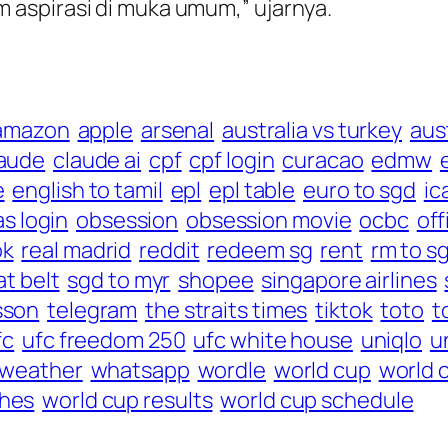
aspirasi di muka umum,” ujarnya.
amazon
apple
arsenal
australia vs turkey
aust
laude
claude ai
cpf
cpf login
curacao
edmw
e
english to tamil
epl
epl table
euro to sgd
ic
as login
obsession
obsession movie
ocbc
off
ok
real madrid
reddit
redeem sg
rent
rm to s
at belt
sgd to myr
shopee
singapore airlines
sson
telegram
the straits times
tiktok
toto
t
fc
ufc freedom 250
ufc white house
uniqlo
u
weather
whatsapp
wordle
world cup
world 
ches
world cup results
world cup schedule