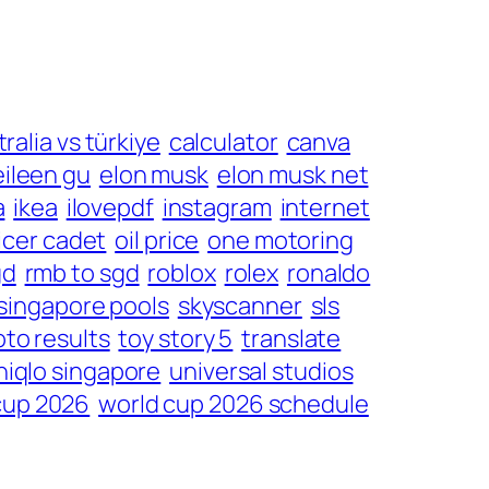
ralia vs türkiye
calculator
canva
eileen gu
elon musk
elon musk net
a
ikea
ilovepdf
instagram
internet
icer cadet
oil price
one motoring
gd
rmb to sgd
roblox
rolex
ronaldo
singapore pools
skyscanner
sls
oto results
toy story 5
translate
niqlo singapore
universal studios
cup 2026
world cup 2026 schedule