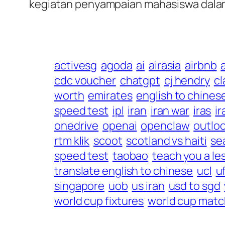
kegiatan penyampaian mahasiswa dalam 
activesg
agoda
ai
airasia
airbnb
cdc voucher
chatgpt
cj hendry
c
worth
emirates
english to chines
speed test
ipl
iran
iran war
iras
ir
onedrive
openai
openclaw
outlo
rtm klik
scoot
scotland vs haiti
se
speed test
taobao
teach you a le
translate english to chinese
ucl
u
singapore
uob
us iran
usd to sgd
world cup fixtures
world cup mat