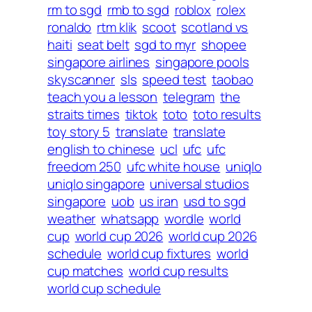
rm to sgd
rmb to sgd
roblox
rolex
ronaldo
rtm klik
scoot
scotland vs
haiti
seat belt
sgd to myr
shopee
singapore airlines
singapore pools
skyscanner
sls
speed test
taobao
teach you a lesson
telegram
the
straits times
tiktok
toto
toto results
toy story 5
translate
translate
english to chinese
ucl
ufc
ufc
freedom 250
ufc white house
uniqlo
uniqlo singapore
universal studios
singapore
uob
us iran
usd to sgd
weather
whatsapp
wordle
world
cup
world cup 2026
world cup 2026
schedule
world cup fixtures
world
cup matches
world cup results
world cup schedule