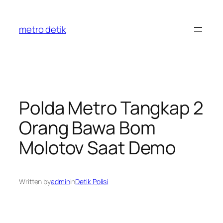
Skip
to
metro detik
content
Polda Metro Tangkap 2
Orang Bawa Bom
Molotov Saat Demo
Written by
admin
in
Detik Polisi