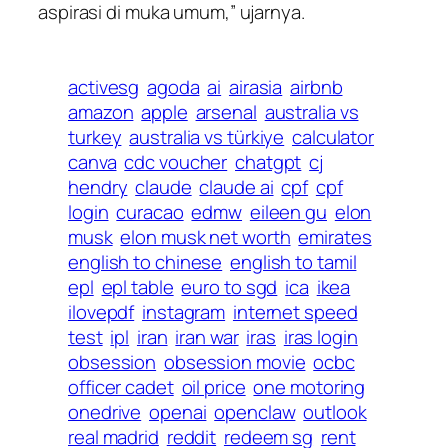
aspirasi di muka umum,” ujarnya.
activesg
agoda
ai
airasia
airbnb
amazon
apple
arsenal
australia vs
turkey
australia vs türkiye
calculator
canva
cdc voucher
chatgpt
cj
hendry
claude
claude ai
cpf
cpf
login
curacao
edmw
eileen gu
elon
musk
elon musk net worth
emirates
english to chinese
english to tamil
epl
epl table
euro to sgd
ica
ikea
ilovepdf
instagram
internet speed
test
ipl
iran
iran war
iras
iras login
obsession
obsession movie
ocbc
officer cadet
oil price
one motoring
onedrive
openai
openclaw
outlook
real madrid
reddit
redeem sg
rent