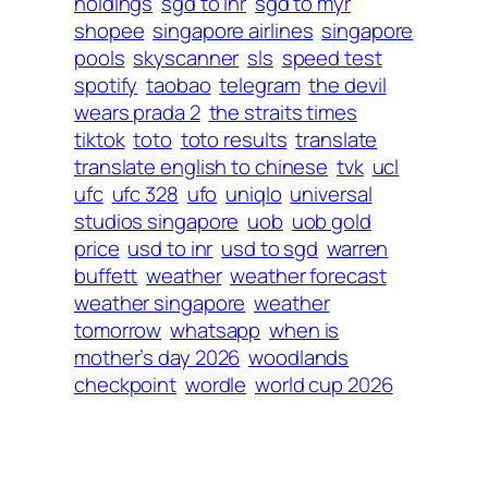
holdings
sgd to inr
sgd to myr
shopee
singapore airlines
singapore
pools
skyscanner
sls
speed test
spotify
taobao
telegram
the devil
wears prada 2
the straits times
tiktok
toto
toto results
translate
translate english to chinese
tvk
ucl
ufc
ufc 328
ufo
uniqlo
universal
studios singapore
uob
uob gold
price
usd to inr
usd to sgd
warren
buffett
weather
weather forecast
weather singapore
weather
tomorrow
whatsapp
when is
mother’s day 2026
woodlands
checkpoint
wordle
world cup 2026