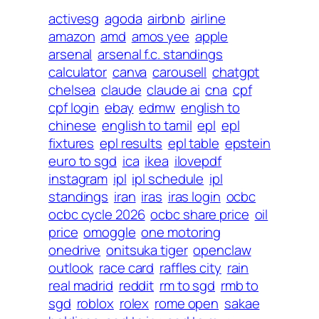
activesg
agoda
airbnb
airline
amazon
amd
amos yee
apple
arsenal
arsenal f.c. standings
calculator
canva
carousell
chatgpt
chelsea
claude
claude ai
cna
cpf
cpf login
ebay
edmw
english to
chinese
english to tamil
epl
epl
fixtures
epl results
epl table
epstein
euro to sgd
ica
ikea
ilovepdf
instagram
ipl
ipl schedule
ipl
standings
iran
iras
iras login
ocbc
ocbc cycle 2026
ocbc share price
oil
price
omoggle
one motoring
onedrive
onitsuka tiger
openclaw
outlook
race card
raffles city
rain
real madrid
reddit
rm to sgd
rmb to
sgd
roblox
rolex
rome open
sakae